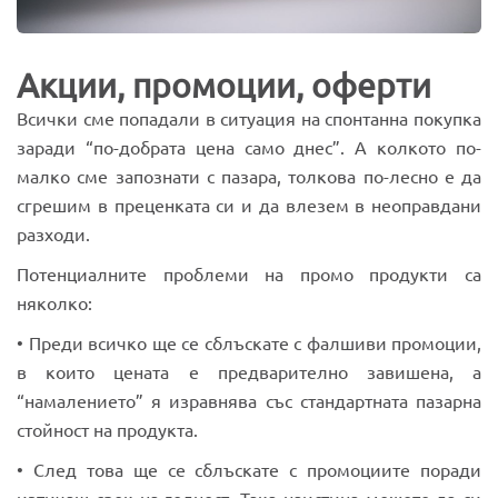
Акции, промоции, оферти
Всички сме попадали в ситуация на спонтанна покупка
заради “по-добрата цена само днес”. А колкото по-
малко сме запознати с пазара, толкова по-лесно е да
сгрешим в преценката си и да влезем в неоправдани
разходи.
Потенциалните проблеми на промо продукти са
няколко:
• Преди всичко ще се сблъскате с фалшиви промоции,
в които цената е предварително завишена, а
“намалението” я изравнява със стандартната пазарна
стойност на продукта.
• След това ще се сблъскате с промоциите поради