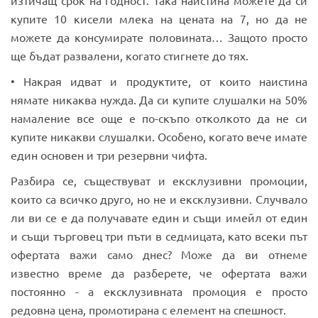
изтичащ срок на годност. Така наистина можете да си
купите 10 кисели млека на цената на 7, но да не
можете да консумирате половината… Защото просто
ще бъдат развалени, когато стигнете до тях.
• Накрая идват и продуктите, от които наистина
нямате никаква нужда. Да си купите слушалки на 50%
намаление все още е по-скъпо отколкото да не си
купите никакви слушалки. Особено, когато вече имате
един основен и три резервни чифта.
Разбира се, съществуват и ексклузивни промоции,
които са всичко друго, но не и ексклузивни. Случвало
ли ви се е да получавате един и същи имейл от един
и същи търговец три пъти в седмицата, като всеки път
офертата важи само днес? Може да ви отнеме
известно време да разберете, че офертата важи
постоянно - а ексклузивната промоция е просто
редовна цена, промотирана с елемент на спешност.