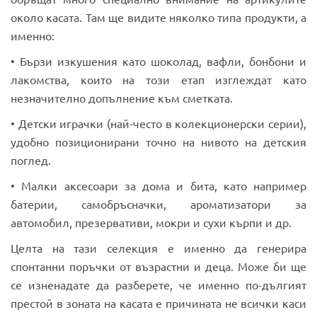
около касата. Там ще видите няколко типа продукти, а
именно:
• Бързи изкушения като шоколад, вафли, бонбони и
лакомства, които на този етап изглеждат като
незначително допълнение към сметката.
• Детски играчки (най-често в колекционерски серии),
удобно позиционирани точно на нивото на детския
поглед.
• Малки аксесоари за дома и бита, като например
батерии, самобръсначки, ароматизатори за
автомобил, презервативи, мокри и сухи кърпи и др.
Целта на тази селекция е именно да генерира
спонтанни поръчки от възрастни и деца. Може би ще
се изненадате да разберете, че именно по-дългият
престой в зоната на касата е причината не всички каси