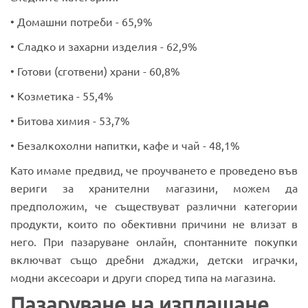
• Домашни потреби - 65,9%
• Сладко и захарни изделия - 62,9%
• Готови (сготвени) храни - 60,8%
• Козметика - 55,4%
• Битова химия - 53,7%
• Безалкохолни напитки, кафе и чай - 48,1%
Като имаме предвид, че проучването е проведено във
вериги за хранителни магазини, можем да
предположим, че съществуват различни категории
продукти, които по обективни причини не влизат в
него. При пазаруване онлайн, спонтанните покупки
включват също дребни джаджи, детски играчки,
модни аксесоари и други според типа на магазина.
Пазаруване на изплащане