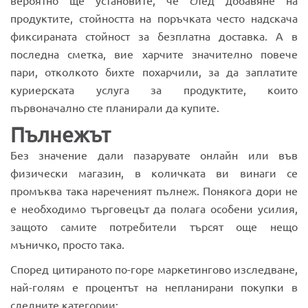
вероятно ще установите, че след добавяне на
продуктите, стойността на поръчката често надскача
фиксираната стойност за безплатна доставка. А в
последна сметка, вие харчите значително повече
пари, отколкото бихте похарчили, за да заплатите
куриерската услуга за продуктите, които
първоначално сте планирали да купите.
Пълнежът
Без значение дали пазарувате онлайн или във
физически магазин, в количката ви винаги се
промъква така нареченият пълнеж. Понякога дори не
е необходимо търговецът да полага особени усилия,
защото самите потребители търсят още нещо
мъничко, просто така.
Според цитираното по-горе маркетингово изследване,
най-голям е процентът на непланирани покупки в
следните категории: