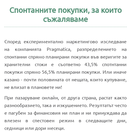
Спонтанните покупки, за които
съжаляваме
Според експериментално маркетингово изследване
на компанията Pragmatica, разпределението на
спонтанни спрямо планирани покупки във веригите за
хранителни стоки е съответно 43,5% спотнтанни
покупки спрямо 56,5% планирани покупки. Или иначе
казано - почти половината от нещата, които купуваме,
не влизат в плановете ни!
При пазаруване онлайн, от друга страна, растат както
разнообразието, така и изкушението. Резултатът често
е пагубен за финансовия ни план и ни принуждава да
влезем в спестовен режим в следващите дни,
седмици или дори месеци.