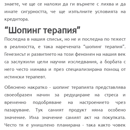
знаете, че ще се наложи да ги върнете с лихва и да
имате сигурността, че ще изпълните условията на
кредитора.
“Шопинг терапия”
Последна в нашия списък, но не и последна по тежест
в реалността, е така наречената “шопинг терапия”.
Генезисът и развитието на този феномен на нашия век
са заслужили цели научни изследвания, а борбата с
него често минава и през специализирана помощ от
истински терапевт.
Обяснено накратко - шопинг терапията представлява
своеобразен начин за редуциране на стреса и
временно подобряване на настроението чрез
пазаруване. Тук самият продукт няма особено
значение. Има значение самият акт на покупката.
Често тя е умишлено планирана - така както човек