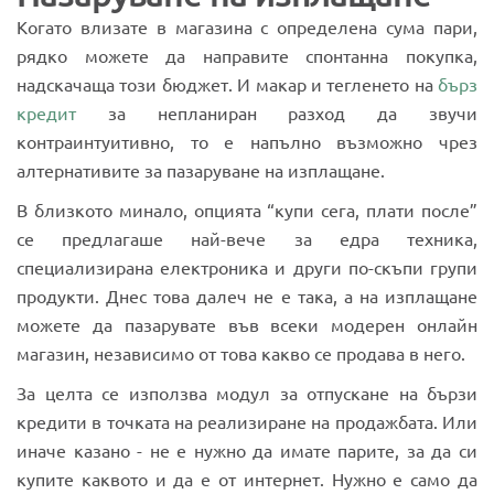
Когато влизате в магазина с определена сума пари,
рядко можете да направите спонтанна покупка,
надскачаща този бюджет. И макар и тегленето на
бърз
кредит
за непланиран разход да звучи
контраинтуитивно, то е напълно възможно чрез
алтернативите за пазаруване на изплащане.
В близкото минало, опцията “купи сега, плати после”
се предлагаше най-вече за едра техника,
специализирана електроника и други по-скъпи групи
продукти. Днес това далеч не е така, а на изплащане
можете да пазарувате във всеки модерен онлайн
магазин, независимо от това какво се продава в него.
За целта се използва модул за отпускане на бързи
кредити в точката на реализиране на продажбата. Или
иначе казано - не е нужно да имате парите, за да си
купите каквото и да е от интернет. Нужно е само да