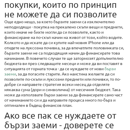
покупки, които по принцип
не можете да си позволите
Още едно нещо, за което бързите заеми са изключително
неподходящи - покупка на прекалено скъпи вещи и предмети,
които иначе не бихте могли да си позволите, както и
финансиране на по-скъп начин на живот от този, който водите.
Колкото и да искате да си купите най-новия iPhone или да
отидете на луксозна почивка, за да впечатлите половинката си,
бързите заеми не са подходящия начин да финансирате това
начинание. В повечето случаи те ще затормозят допълнително
бюджета ви през следващите месеци и може да ви поставят в
ситуацията от горната точка - да се нуждаете от нови
бързи
заеми
, за да погасите старите. Ако наистина желаете да си
позволите по-скъпи и луксозни предмети или почивки, то по-
добре си направете стратегия всеки месец да отделяте
някаква сума (дори и символична) от месечния бюджет. Така
може да използвате бързи заеми за да финансирате само част
от начинанието си и да направите процеса много по-бърз и
оптимален в бъдещ финансов план.
Ако все пак се нуждаете от
бързи заеми - доверете се