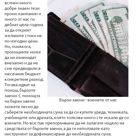
всички много
добре знаем тези
промо кампании и
много от нас ги
дебнат цяла година
за да открият
желаните стоки на
по-изгодни цени.
Но, понякога,
промоциите може
да ни изненадат
внезапно и да не
сме предвидили в
месечния бюджет
конкретния разход.
Тогава идват на
помощ бързите
заеми. С помощта
Бързи заеми - вземете от нас
на бързи заеми
можете лесно да
съберете необходимата сума за да си купите уреда, техниката,
учебниците или дрехата, която толкова много сте искали да си
вземете. Но все пак препоръчваме да не залагате изцяло на
средствата от бързите заеми, а да ги използвате като
инструмент за дофинансиране до необходимата сума.