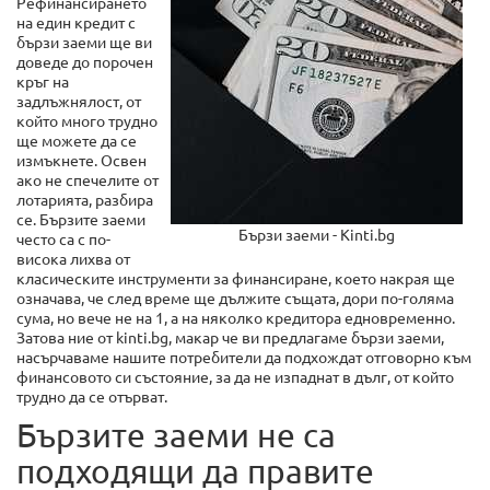
Рефинансирането
на един кредит с
бързи заеми ще ви
доведе до порочен
кръг на
задлъжнялост, от
който много трудно
ще можете да се
измъкнете. Освен
ако не спечелите от
лотарията, разбира
се. Бързите заеми
Бързи заеми - Kinti.bg
често са с по-
висока лихва от
класическите инструменти за финансиране, което накрая ще
означава, че след време ще дължите същата, дори по-голяма
сума, но вече не на 1, а на няколко кредитора едновременно.
Затова ние от kinti.bg, макар че ви предлагаме бързи заеми,
насърчаваме нашите потребители да подхождат отговорно към
финансовото си състояние, за да не изпаднат в дълг, от който
трудно да се отърват.
Бързите заеми не са
подходящи да правите