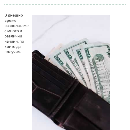
В днешно
време
разполагаме
с много и
различни
начини, по
които да
получим