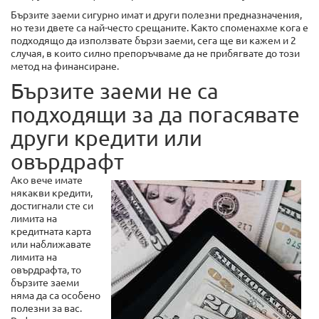
Бързите заеми сигурно имат и други полезни предназначения,
но тези двете са най-често срещаните. Както споменахме кога е
подходящо да използвате бързи заеми, сега ще ви кажем и 2
случая, в които силно препоръчваме да не прибягвате до този
метод на финансиране.
Бързите заеми не са
подходящи за да погасявате
други кредити или
овърдрафт
Ако вече имате
някакви кредити,
достигнали сте си
лимита на
кредитната карта
или наближавате
лимита на
овърдрафта, то
бързите заеми
няма да са особено
полезни за вас.