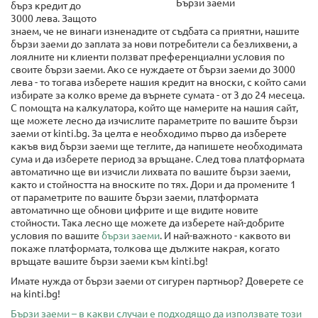
Бързи заеми
бърз кредит до
3000 лева. Защото
знаем, че не винаги изненадите от съдбата са приятни, нашите
бързи заеми до заплата за нови потребители са безлихвени, а
лоялните ни клиенти ползват преференциални условия по
своите бързи заеми. Ако се нуждаете от бързи заеми до 3000
лева - то тогава изберете нашия кредит на вноски, с който сами
избирате за колко време да върнете сумата - от 3 до 24 месеца.
С помощта на калкулатора, който ще намерите на нашия сайт,
ще можете лесно да изчислите параметрите по вашите бързи
заеми от kinti.bg. За целта е необходимо първо да изберете
какъв вид бързи заеми ще теглите, да напишете необходимата
сума и да изберете период за връщане. След това платформата
автоматично ще ви изчисли лихвата по вашите бързи заеми,
както и стойността на вноските по тях. Дори и да промените 1
от параметрите по вашите бързи заеми, платформата
автоматично ще обнови цифрите и ще видите новите
стойности. Така лесно ще можете да изберете най-добрите
условия по вашите
бързи заеми
. И най-важното - каквото ви
покаже платформата, толкова ще дължите накрая, когато
връщате вашите бързи заеми към kinti.bg!
Имате нужда от бързи заеми от сигурен партньор? Доверете се
на kinti.bg!
Бързи заеми – в какви случаи е подходящо да използвате този