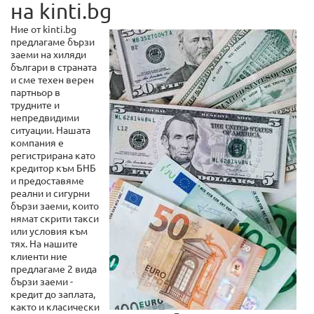
на kinti.bg
Ние от kinti.bg
предлагаме бързи
заеми на хиляди
българи в страната
и сме техен верен
партньор в
трудните и
непредвидими
ситуации. Нашата
компания е
регистрирана като
кредитор към БНБ
и предоставяме
реални и сигурни
бързи заеми, които
нямат скрити такси
или условия към
тях. На нашите
клиенти ние
предлагаме 2 вида
бързи заеми -
кредит до заплата,
както и класически