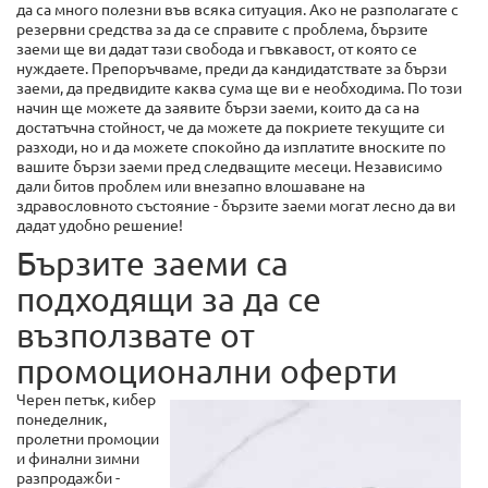
да са много полезни във всяка ситуация. Ако не разполагате с
резервни средства за да се справите с проблема, бързите
заеми ще ви дадат тази свобода и гъвкавост, от която се
нуждаете. Препоръчваме, преди да кандидатствате за бързи
заеми, да предвидите каква сума ще ви е необходима. По този
начин ще можете да заявите бързи заеми, които да са на
достатъчна стойност, че да можете да покриете текущите си
разходи, но и да можете спокойно да изплатите вноските по
вашите бързи заеми пред следващите месеци. Независимо
дали битов проблем или внезапно влошаване на
здравословното състояние - бързите заеми могат лесно да ви
дадат удобно решение!
Бързите заеми са
подходящи за да се
възползвате от
промоционални оферти
Черен петък, кибер
понеделник,
пролетни промоции
и финални зимни
разпродажби -