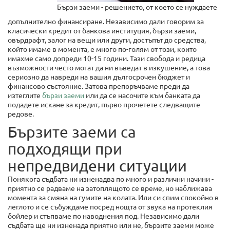
Бързи заеми - решението, от което се нуждаете
допълнително финансиране. Независимо дали говорим за
класически кредит от банкова институция, бързи заеми,
овърдрафт, залог на вещи или други, достъпът до средства,
който имаме в момента, е много по-голям от този, които
имахме само допреди 10-15 години. Тази свобода и редица
възможности често могат да ни въведат в изкушение, а това
сериозно да навреди на вашия дългосрочен бюджет и
финансово състояние. Затова препоръчваме преди да
изтеглите
бързи заеми
или да се насочите към банката да
подадете искане за кредит, първо прочетете следващите
редове.
Бързите заеми са
подходящи при
непредвидени ситуации
Понякога съдбата ни изненадва по много и различни начини -
приятно се радваме на затоплящото се време, но наближава
момента за смяна на гумите на колата. Или си спим спокойно в
леглото и се събуждаме посред нощта от звука на протеклия
бойлер и стъпваме по наводнения под. Независимо дали
съдбата ще ни изненада приятно или не, бързите заеми може