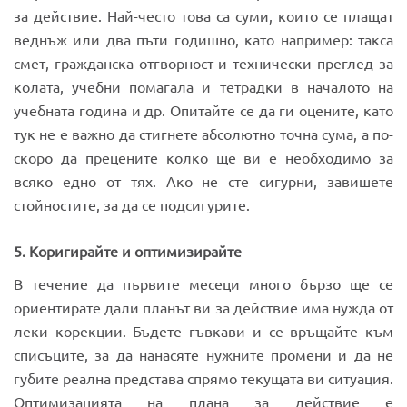
за действие. Най-често това са суми, които се плащат
веднъж или два пъти годишно, като например: такса
смет, гражданска отгворност и технически преглед за
колата, учебни помагала и тетрадки в началото на
учебната година и др. Опитайте се да ги оцените, като
тук не е важно да стигнете абсолютно точна сума, а по-
скоро да прецените колко ще ви е необходимо за
всяко едно от тях. Ако не сте сигурни, завишете
стойностите, за да се подсигурите.
5. Коригирайте и оптимизирайте
В течение да първите месеци много бързо ще се
ориентирате дали планът ви за действие има нужда от
леки корекции. Бъдете гъвкави и се връщайте към
списъците, за да нанасяте нужните промени и да не
губите реална представа спрямо текущата ви ситуация.
Оптимизацията на плана за действие е