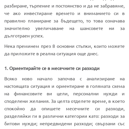
разбиране, търпение и постоянство и да не забравяме,
че ако инвестираме времето и вниманието си в
правилно планиране за бъдещето, то това означава
значително увеличаване на шансовете ни за
дълготраен успех.
Нека преминем през 8 основни стъпки, които можете
да приложите в реална ситуация още днес.
1. Ориентирайте се в месечните си разходи
Всяко ново начало започва с анализиране на
настоящата ситуация и ориентиране в голямата схема
на финансовите ви цели, персонални нужди и
споделени желания. За целта отделете време, в което
спокойно да опишете месечните си разходи,
разделяйки ги в различни категории като: разходи за
битови нужди; непредвидени разходи; свързани със