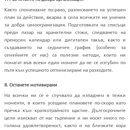
Както споменахме по-рано, разписването на успешен
план за действие, вкарва в сила всичките ни умения
за добра самоогранизация. Подготовката на списъци
преди пазар на хранителни стоки, следването на
преносим календар или дигитален такъв, както и
създаването на седмичен график (особено за
семейните от нас) са полезни методи, които ни
помагат във всеки един момент да не се изгубим по
пътя към успешното оптимизиране на разходите.
8. Останете мотивирани
На всички ни се е случвало да изпаднем в тежки
моменти, в които усещаме плановете по-скоро като
пречка към краткотрайното щастие. Дългосрочните
цели изискват от нас търпение и ни носят много по-
голяма удовлетвореност, както и на близките хора