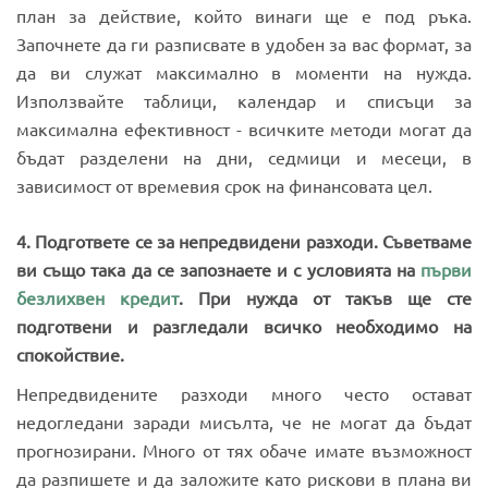
план за действие, който винаги ще е под ръка.
Започнете да ги разписвате в удобен за вас формат, за
да ви служат максимално в моменти на нужда.
Използвайте таблици, календар и списъци за
максимална ефективност - всичките методи могат да
бъдат разделени на дни, седмици и месеци, в
зависимост от времевия срок на финансовата цел.
4. Подгответе се за непредвидени разходи. Съветваме
ви също така да се запознаете и с условията на
първи
безлихвен кредит
. При нужда от такъв ще сте
подготвени и разгледали всичко необходимо на
спокойствие.
Непредвидените разходи много често остават
недогледани заради мисълта, че не могат да бъдат
прогнозирани. Много от тях обаче имате възможност
да разпишете и да заложите като рискови в плана ви