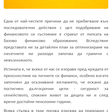
Една от най-честите причини да не прибягваме към
последователни действия с цел подобряване на
финансовото си състояние е страхът от липсата на
базово финансово образование. Вследствие
представата ни за детайлен план за оптимизиране на
месечните ни разходи започва да граничи с
невъзможното.
Истината е, че всеки от нас се изправя пред нуждата от
преосмисляне на личните си финанси, особено когато
започнем да осъзнаваме желанието, че искаме да
постигнем дългосрочни цели - сигурност за
семейството, спокоен живот за децата ни и след
време достойни пенсионни години.
Всяка стъпка в тази посока изисква да подходим с