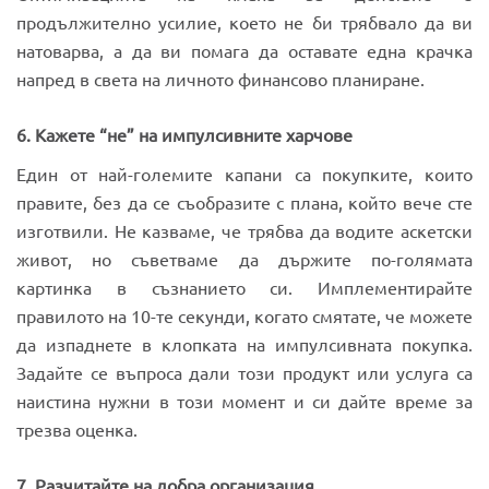
продължително усилие, което не би трябвало да ви
натоварва, а да ви помага да оставате една крачка
напред в света на личното финансово планиране.
6. Кажете “не” на импулсивните харчове
Един от най-големите капани са покупките, които
правите, без да се съобразите с плана, който вече сте
изготвили. Не казваме, че трябва да водите аскетски
живот, но съветваме да държите по-голямата
картинка в съзнанието си. Имплементирайте
правилото на 10-те секунди, когато смятате, че можете
да изпаднете в клопката на импулсивната покупка.
Задайте се въпроса дали този продукт или услуга са
наистина нужни в този момент и си дайте време за
трезва оценка.
7. Разчитайте на добра организация