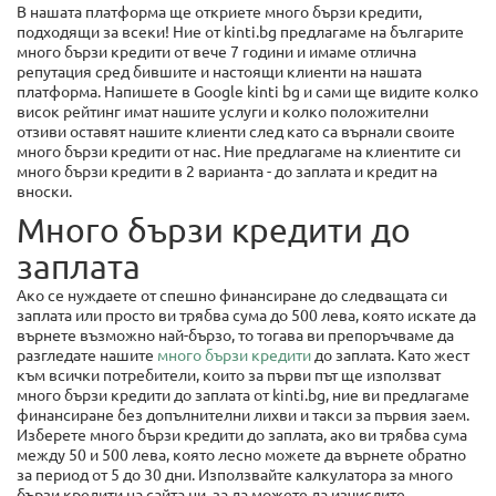
В нашата платформа ще откриете много бързи кредити,
подходящи за всеки! Ние от kinti.bg предлагаме на българите
много бързи кредити от вече 7 години и имаме отлична
репутация сред бившите и настоящи клиенти на нашата
платформа. Напишете в Google kinti bg и сами ще видите колко
висок рейтинг имат нашите услуги и колко положителни
отзиви оставят нашите клиенти след като са върнали своите
много бързи кредити от нас. Ние предлагаме на клиентите си
много бързи кредити в 2 варианта - до заплата и кредит на
вноски.
Много бързи кредити до
заплата
Ако се нуждаете от спешно финансиране до следващата си
заплата или просто ви трябва сума до 500 лева, която искате да
върнете възможно най-бързо, то тогава ви препоръчваме да
разгледате нашите
много бързи кредити
до заплата. Като жест
към всички потребители, които за първи път ще използват
много бързи кредити до заплата от kinti.bg, ние ви предлагаме
финансиране без допълнителни лихви и такси за първия заем.
Изберете много бързи кредити до заплата, ако ви трябва сума
между 50 и 500 лева, която лесно можете да върнете обратно
за период от 5 до 30 дни. Използвайте калкулатора за много
бързи кредити на сайта ни, за да можете да изчислите