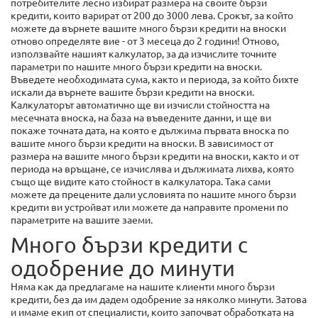
потребителите лесно избират размера на своите бързи
кредити, които варират от 200 до 3000 лева. Срокът, за който
можете да върнете вашите много бързи кредити на вноски
отново определяте вие - от 3 месеца до 2 години! Отново,
използвайте нашият калкулатор, за да изчислите точните
параметри по нашите много бързи кредити на вноски.
Въведете необходимата сума, както и периода, за който бихте
искали да върнете вашите бързи кредити на вноски.
Калкулаторът автоматично ще ви изчисли стойността на
месечната вноска, на база на въведените данни, и ще ви
покаже точната дата, на която е дължима първата вноска по
вашите много бързи кредити на вноски. В зависимост от
размера на вашите много бързи кредити на вноски, както и от
периода на връщане, се изчислява и дължимата лихва, която
също ще видите като стойност в калкулатора. Така сами
можете да прецените дали условията по нашите много бързи
кредити ви устройват или можете да направите промени по
параметрите на вашите заеми.
Много бързи кредити с
одобрение до минути
Няма как да предлагаме на нашите клиенти много бързи
кредити, без да им дадем одобрение за няколко минути. Затова
и имаме екип от специалисти, които започват обработката на