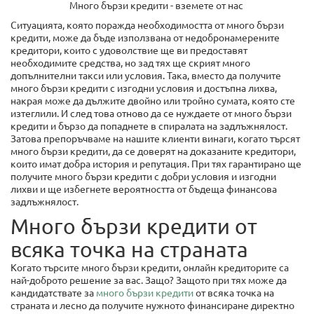
Много бързи кредити - вземете от нас
Ситуацията, която поражда необходимостта от много бързи
кредити, може да бъде използвана от недобронамерените
кредитори, които с удоволствие ще ви предоставят
необходимите средства, но зад тях ще скрият много
допълнителни такси или условия. Така, вместо да получите
много бързи кредити с изгодни условия и достъпна лихва,
накрая може да дължите двойно или тройно сумата, която сте
изтеглили. И след това отново да се нуждаете от много бързи
кредити и бързо да попаднете в спиралата на задлъжнялост.
Затова препоръчваме на нашите клиенти винаги, когато търсят
много бързи кредити, да се доверят на доказаните кредитори,
които имат добра история и репутация. При тях гарантирано ще
получите много бързи кредити с добри условия и изгодни
лихви и ще избегнете вероятността от бъдеща финансова
задлъжнялост.
Много бързи кредити от
всяка точка на страната
Когато търсите много бързи кредити, онлайн кредиторите са
най-доброто решение за вас. Защо? Защото при тях може да
кандидатствате за
много бързи кредити
от всяка точка на
страната и лесно да получите нужното финансиране директно