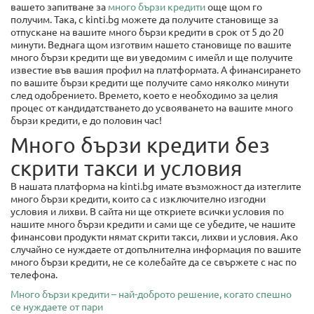
вашето запитване за
много бързи кредити
още щом го
получим. Така, с kinti.bg можете да получите становище за
отпускане на вашите много бързи кредити в срок от 5 до 20
минути. Веднага щом изготвим нашето становище по вашите
много бързи кредити ще ви уведомим с имейл и ще получите
известие във вашия профил на платформата. А финансирането
по вашите бързи кредити ще получите само няколко минути
след одобрението. Времето, което е необходимо за целия
процес от кандидатстването до усвояването на вашите много
бързи кредити, е до половин час!
Много бързи кредити без
скрити такси и условия
В нашата платформа на kinti.bg имате възможност да изтеглите
много бързи кредити, които са с изключително изгодни
условия и лихви. В сайта ни ще откриете всички условия по
нашите много бързи кредити и сами ще се убедите, че нашите
финансови продукти нямат скрити такси, лихви и условия. Ако
случайно се нуждаете от допълнителна информация по вашите
много бързи кредити, не се колебайте да се свържете с нас по
телефона.
Много бързи кредити – най-доброто решение, когато спешно
се нуждаете от пари