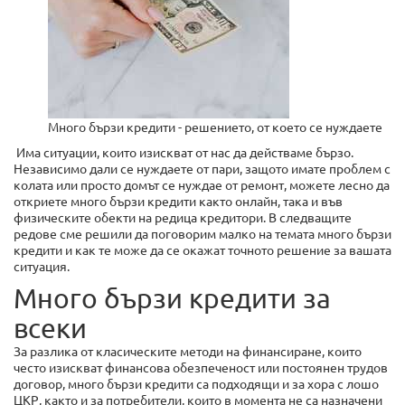
Много бързи кредити - решението, от което се нуждаете
Има ситуации, които изискват от нас да действаме бързо.
Независимо дали се нуждаете от пари, защото имате проблем с
колата или просто домът се нуждае от ремонт, можете лесно да
откриете много бързи кредити както онлайн, така и във
физическите обекти на редица кредитори. В следващите
редове сме решили да поговорим малко на темата много бързи
кредити и как те може да се окажат точното решение за вашата
ситуация.
Много бързи кредити за
всеки
За разлика от класическите методи на финансиране, които
често изискват финансова обезпеченост или постоянен трудов
договор, много бързи кредити са подходящи и за хора с лошо
ЦКР, както и за потребители, които в момента не са назначени